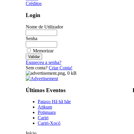
Créditos
Login
Nome de Utilizador
Senha
Memorizar
Esqueçeu a senha?
Sem conta?
Criar Conta!
Últimos Eventos
Pataxo Hã hã hãe
Atikum
Potiguara
Cariri
Cariri-Xocó
Início